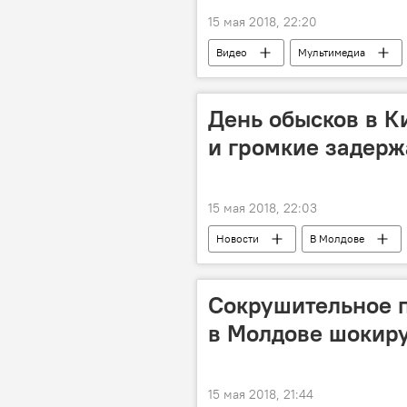
15 мая 2018, 22:20
Видео
Мультимедиа
День обысков в К
и громкие задер
15 мая 2018, 22:03
Новости
В Молдове
Республика Молдова
уклон
водительские права
задерж
Сокрушительное п
в Молдове шокир
15 мая 2018, 21:44