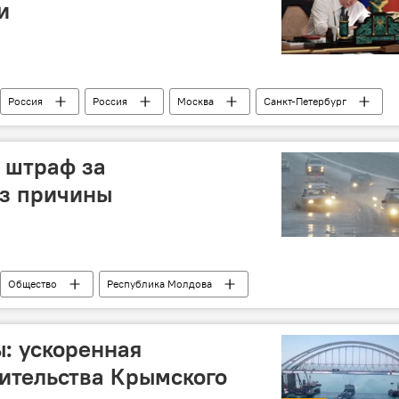
и
Россия
Россия
Москва
Санкт-Петербург
Собчак
Кремль
прошлое
Политика
 штраф за
ез причины
Общество
Республика Молдова
водители
противотуманные фары
: ускоренная
ительства Крымского