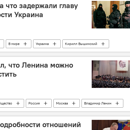
а что задержали главу
сти Украина
В мире
Украина
Кирилл Вышинский
одозрение
уголовное дело
а Украине
л, что Ленина можно
стить
бщество
Россия
Москва
Владимир Ленин
социализм
Революция 1917 года
большевики
подробности отношений