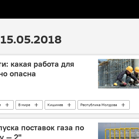
15.05.2018
и: какая работа для
но опасна
и
В мире
Кишинев
Республика Молдова
сность
мужчины
труд
пуска поставок газа по
у — 2"