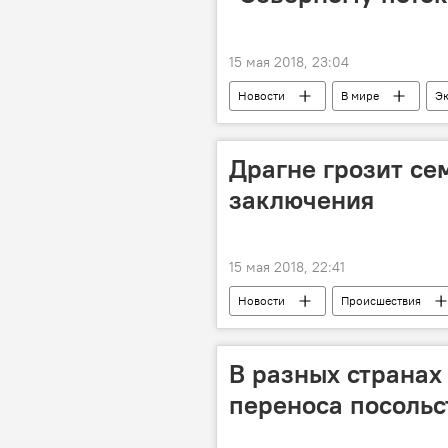
15 мая 2018, 23:04
Новости
В мире
Э
начало
газ
Драгне грозит се
заключения
15 мая 2018, 22:41
Новости
Происшествия
уголовное дело
требование
В разных странах
переноса посоль