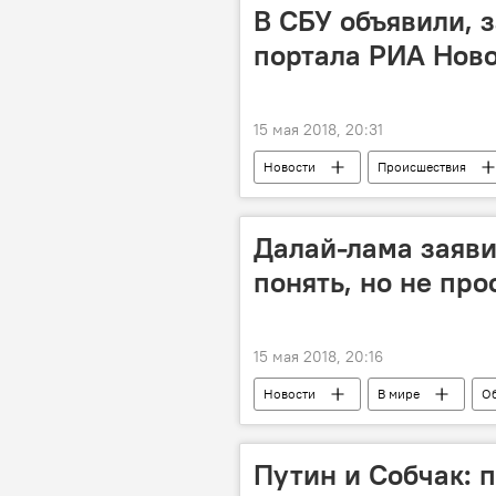
В СБУ объявили, з
портала РИА Ново
15 мая 2018, 20:31
Новости
Происшествия
СБУ
задержание
п
Преследование журналистов и СМИ н
Далай-лама заяви
понять, но не про
15 мая 2018, 20:16
Новости
В мире
О
Далай-лама
история
Путин и Собчак: 