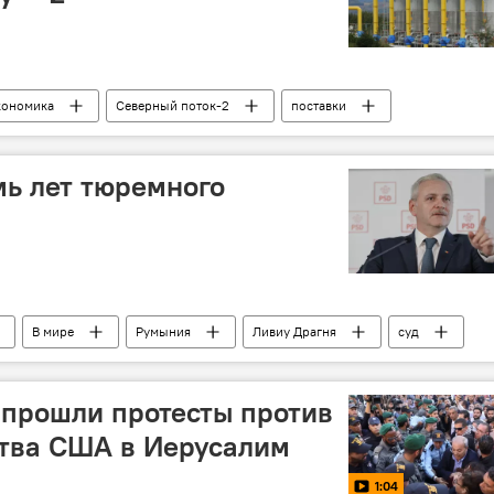
кономика
Северный поток-2
поставки
мь лет тюремного
В мире
Румыния
Ливиу Драгня
суд
 прошли протесты против
ства США в Иерусалим
1:04