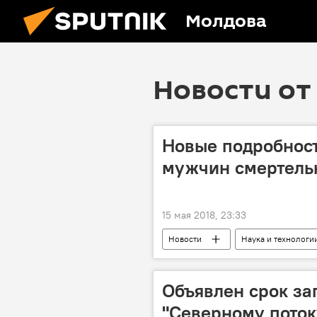
Молдова
Новости от 
Новые подробност
мужчин смертель
15 мая 2018, 23:33
Новости
Наука и технологи
смерть
работа
опа
Объявлен срок за
"Северному поток