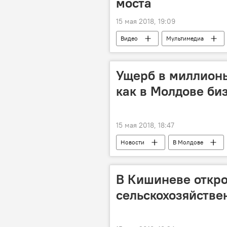
моста
15 мая 2018, 19:09
Видео
Мультимедиа
строительство
съемка
Ущерб в миллионы
как в Молдове би
15 мая 2018, 18:47
Новости
В Молдове
обыски
ущерб
В Кишиневе откр
сельскохозяйстве