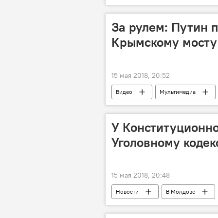
Дмитрий Медведев
правите
За рулем: Путин 
Крымскому мосту
15 мая 2018, 20:52
Видео
Мультимедиа
Крымский мост
У Конституционно
Уголовному коде
15 мая 2018, 20:48
Новости
В Молдове
Уголовный кодекс
Констит