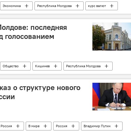
Экономика
Республика Молдова
курс валют
олдове: последняя
д голосованием
Общество
Кишинев
Республика Молдова
выборы
каз о структуре нового
ссии
Россия
В мире
Россия
Владимир Путин