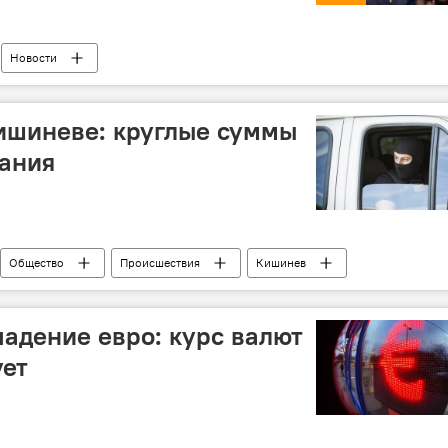
Новости
ишиневе: круглые суммы
жания
Общество
Происшествия
Кишинев
ение от уплаты налогов
обыски
ания
адение евро: курс валют
ует