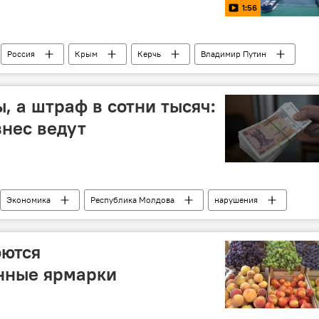
1:56
Россия
Крым
Керчь
Владимир Путин
Крымский мост
, а штраф в сотни тысяч:
знес ведут
Экономика
Республика Молдова
нарушения
оются
нные ярмарки