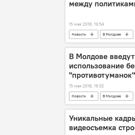
между политикам
15 мая 2018, 19:54
Новости
В Молдове
Владимир Путин
Анатолий 
Президент РФ
В Молдове введут
использование б
"противотуманок"
15 мая 2018, 19:32
Новости
В Молдове
Владимир Чернат
штраф
Уникальные кадры
видеосъемка стро