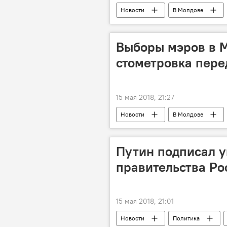
Новости
В Молдове
лей
доллар
евро
Выборы мэров в М
стометровка пере
15 мая 2018, 21:27
Новости
В Молдове
кандидаты
наблюдатели
Путин подписал у
правительства Ро
15 мая 2018, 21:01
Новости
Политика