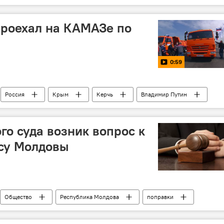
льство России
структура
указ
проехал на КАМАЗе по
0:59
Россия
Крым
Керчь
Владимир Путин
го суда возник вопрос к
ксу Молдовы
Общество
Республика Молдова
поправки
уционный суд