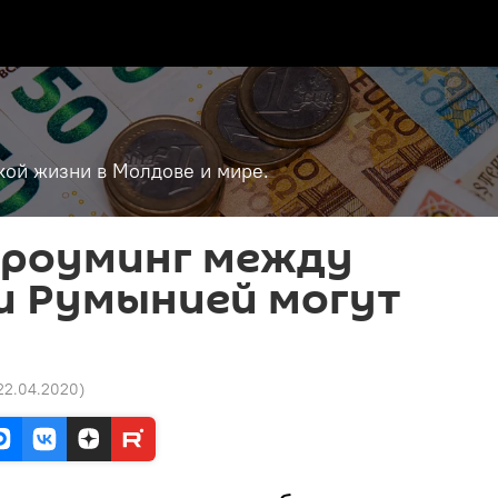
кой жизни в Молдове и мире.
 роуминг между
и Румынией могут
 22.04.2020
)