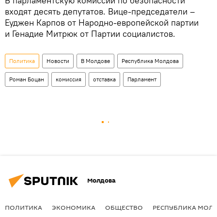
В парламентскую комиссии по безопасности
входят десять депутатов. Вице-председатели –
Еуджен Карпов от Народно-европейской партии
и Генадие Митрюк от Партии социалистов.
Политика
Новости
В Молдове
Республика Молдова
Роман Боцан
комиссия
отставка
Парламент
Молдова
ПОЛИТИКА
ЭКОНОМИКА
ОБЩЕСТВО
РЕСПУБЛИКА МОЛ