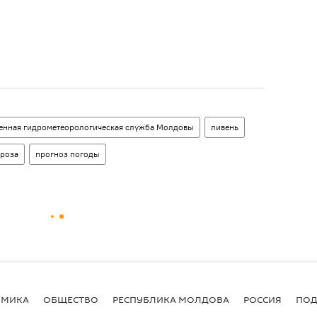
венная гидрометеорологическая служба Молдовы
ливень
гроза
прогноз погоды
ОМИКА
ОБЩЕСТВО
РЕСПУБЛИКА МОЛДОВА
РОССИЯ
ПОД