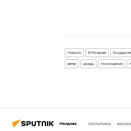
Новости
В Молдове
Государст
ветер
дождь
похолодание
Молдова
ПОЛИТИКА
ЭКОН