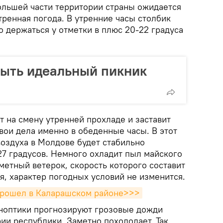
 большей части территории страны ожидается
тренная погода. В утренние часы столбик
 держаться у отметки в плюс 20-22 градуса
быть идеальный пикник
т на смену утренней прохладе и заставит
свои дела именно в обеденные часы. В этот
воздуха в Молдове будет стабильно
27 градусов. Немного охладит пыл майского
метный ветерок, скорость которого составит
ая, характер погодных условий не изменится.
прошел в Каларашском районе>>>
синоптики прогнозируют грозовые дожди
ии республики. Заметно похолодает. Так,