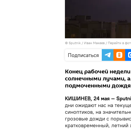
© Sputnik / Иван Макеев
/
Перейти в фо
Подписаться
Конец рабочей недели
солнечными лучами, а
подмоченными дождя
КИШИНЕВ, 24 мая — Sputni
дни ожидают нас на текущ
синоптиков, на значитель
грозовые дожди с порывис
кратковременный, летний 