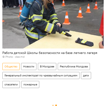
Работа детской Школы безопасности на базе летнего лагеря
© Photo :
dse.md
Общество
Новости
В Молдове
Республика Молдова
Генеральный инспекторат по чрезвычайным ситуациям
дети
спасатели
пожарные