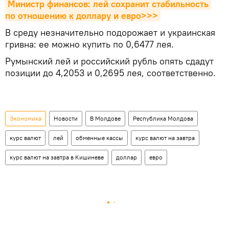
Министр финансов: лей сохранит стабильность 
по отношению к доллару и евро>>>
В среду незначительно подорожает и украинская
гривна: ее можно купить по 0,6477 лея.
Румынский лей и российский рубль опять сдадут
позиции до 4,2053 и 0,2695 лея, соответственно.
Экономика
Новости
В Молдове
Республика Молдова
курс валют
лей
обменные кассы
курс валют на завтра
курс валют на завтра в Кишиневе
доллар
евро