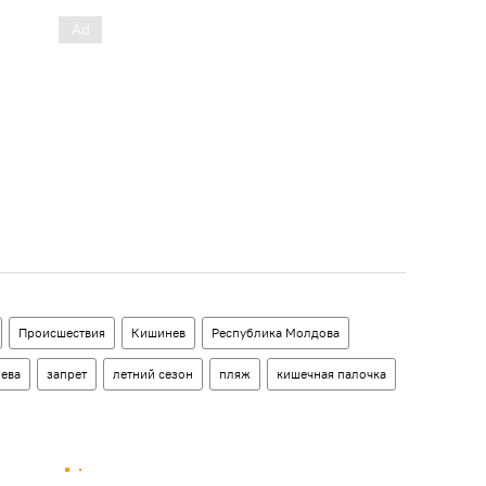
Происшествия
Кишинев
Республика Молдова
ева
запрет
летний сезон
пляж
кишечная палочка