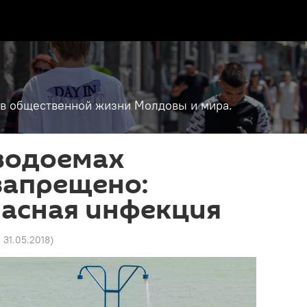
т в общественной жизни Молдовы и мира.
 водоемах
запрещено:
пасная инфекция
2 31.05.2018
)