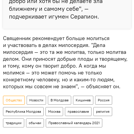
добро или хотя бы не делаете зла
ближнему и самому себе", —
подчеркивает игумен Серапион.
Священник рекомендует больше молиться
и участвовать в делах милосердия. "Дела
милосердия — это та же молитва, только молитва
делом. Они приносят добрые плоды и творящему,
и тому, кому он творит добро. А когда мы
молимся — это может помочь не только
конкретному человеку, но и каким-то людям,
которых мы совсем не знаем", — объясняет он.
Общество
Новости
В Молдове
Кишинев
Россия
Республика Молдова
Москва
православие
религия
традиции
обычаи
Православный календарь 2021