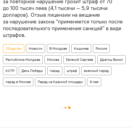
за повторное нарушение грозит штраф от 70
до 100 тысяч леев (4,1 тысячи — 5,9 тысячи
долларов). Отзыв лицензии на вещание
за нарушение закона "применяется только после
последовательного применения санкций" в виде
штрафов.
Общество
Новости
В Молдове
Кишинев
Россия
Республика Молдова
Москва
Евгений Сергеев
Драгош Викол
КСТР
День Победы
парад
штраф
военный парад
парад в Москве
Парад на Красной площади
9 мая