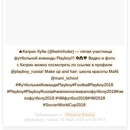
🔥Катрин Хубе (@ketrinhube) — пятая участница 
футбольной команды Playboy!!! ⚽👸💖 Видео и фото 
с Катрин можно посмотреть по ссылке в профиле 
@playboy_russia! Make up and hair: школа красоты MaNi 
@mani_school 
#ФутбольнаяКомандаPlayboy#FootballPlayboy2018 
#Playboy#PlayboyRussia#чемпионатмирапофутболу2018#чм
пофутболу2018 #ЧМфутбол2018#ЧМ2018 
#SoccerWorldCup2018
Публикация от
 Playboy Russia
(@playboy_russia) 31 Май 2018 в 9:09 PDT