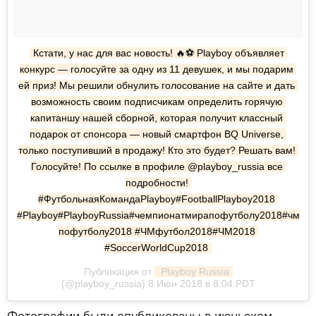
Кстати, у нас для вас новость! 🔥⚽ Playboy объявляет 
конкурс — голосуйте за одну из 11 девушек, и мы подарим 
ей приз! Мы решили обнулить голосование на сайте и дать 
возможность своим подписчикам определить горячую 
капитаншу нашей сборной, которая получит классный 
подарок от спонсора — новый смартфон BQ Universe, 
только поступивший в продажу! Кто это будет? Решать вам! 
Голосуйте! По ссылке в профиле @playboy_russia все 
подробности! 
#ФутбольнаяКомандаPlayboy#FootballPlayboy2018 
#Playboy#PlayboyRussia#чемпионатмирапофутболу2018#чм
пофутболу2018 #ЧМфутбол2018#ЧМ2018 
#SoccerWorldCup2018
Публикация от
 Playboy Russia
(@playboy_russia) 8 Июн 2018 в 8:04 PDT
Фотографии были опубликованы в июньском