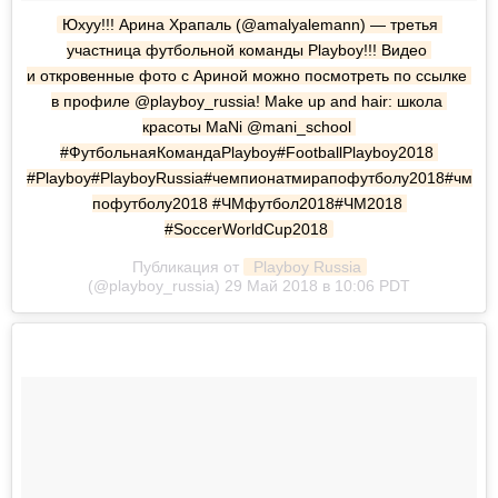
Юхуу!!! Арина Храпаль (@amalyalemann) — третья 
участница футбольной команды Playboy!!! Видео 
и откровенные фото с Ариной можно посмотреть по ссылке 
в профиле @playboy_russia! Make up and hair: школа 
красоты MaNi @mani_school 
#ФутбольнаяКомандаPlayboy#FootballPlayboy2018 
#Playboy#PlayboyRussia#чемпионатмирапофутболу2018#чм
пофутболу2018 #ЧМфутбол2018#ЧМ2018 
#SoccerWorldCup2018
Публикация от
 Playboy Russia
(@playboy_russia) 29 Май 2018 в 10:06 PDT