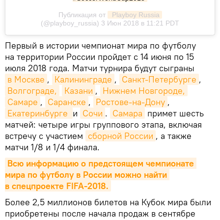
Публикация от
 Playboy Russia
(@playboy_russia) 3 Июн 2018 в 11:21 PDT
Первый в истории чемпионат мира по футболу
на территории России пройдет с 14 июня по 15
июля 2018 года. Матчи турнира будут сыграны
в Москве
,
Калининграде
,
Санкт-Петербурге
,
Волгограде,
Казани
,
Нижнем Новгороде,
Самаре
,
Саранске
,
Ростове-на-Дону
,
Екатеринбурге 
и
Сочи
.
Самара
примет шесть
матчей: четыре игры группового этапа, включая
встречу с участием
сборной России
, а также
матчи 1/8 и 1/4 финала.
Всю информацию о предстоящем чемпионате 
мира по футболу в России можно найти 
в спецпроекте FIFA-2018.
Более 2,5 миллионов билетов на Кубок мира были
приобретены после начала продаж в сентябре