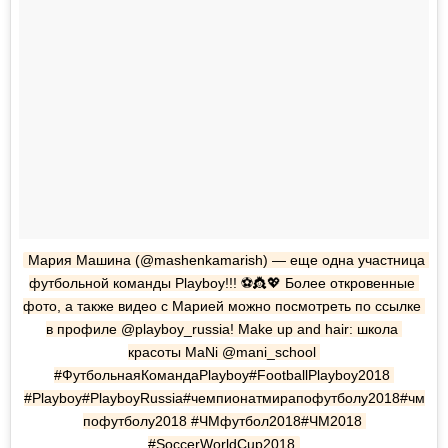
Мария Машина (@mashenkamarish) — еще одна участница 
футбольной команды Playboy!!! ⚽👸💖 Более откровенные 
фото, а также видео с Марией можно посмотреть по ссылке 
в профиле @playboy_russia! Make up and hair: школа 
красоты MaNi @mani_school 
#ФутбольнаяКомандаPlayboy#FootballPlayboy2018 
#Playboy#PlayboyRussia#чемпионатмирапофутболу2018#чм
пофутболу2018 #ЧМфутбол2018#ЧМ2018 
#SoccerWorldCup2018