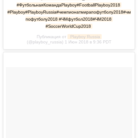
#ФутбольнаяКомандаPlayboy#FootballPlayboy2018 
#Playboy#PlayboyRussia#чемпионатмирапофутболу2018#чм
пофутболу2018 #ЧМфутбол2018#ЧМ2018 
#SoccerWorldCup2018
Публикация от
 Playboy Russia
(@playboy_russia) 1 Июн 2018 в 9:36 PDT