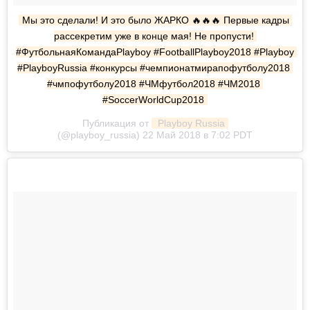
Мы это сделали! И это было ЖАРКО 🔥🔥🔥 Первые кадры 
рассекретим уже в конце мая! Не пропусти! 
#ФутбольнаяКомандаPlayboy #FootballPlayboy2018 #Playboy 
#PlayboyRussia #конкурсы #чемпионатмирапофутболу2018 
#чмпофутболу2018 #ЧМфутбол2018 #ЧМ2018 
#SoccerWorldCup2018
Публикация от
 Playboy Russia
(@playboy_russia) 22 Май 2018 в 7:02 PDT