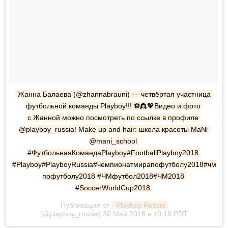
Жанна Балаева (@zhannabrauni) — четвёртая участница 
футбольной команды Playboy!!! ⚽👸💖Видео и фото 
с Жанной можно посмотреть по ссылке в профиле 
@playboy_russia! Make up and hair: школа красоты MaNi 
@mani_school 
#ФутбольнаяКомандаPlayboy#FootballPlayboy2018 
#Playboy#PlayboyRussia#чемпионатмирапофутболу2018#чм
пофутболу2018 #ЧМфутбол2018#ЧМ2018 
#SoccerWorldCup2018
Публикация от
 Playboy Russia
(@playboy_russia) 30 Май 2018 в 10:18 PDT