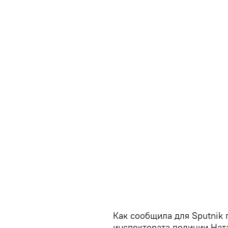
Как сообщила для Sputnik
инспектората полиции Ната