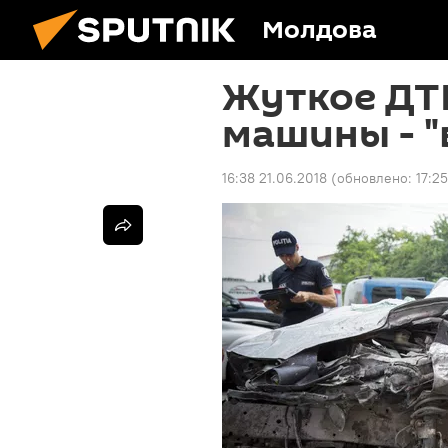
Молдова
Жуткое ДТП
машины - "
16:38 21.06.2018
(обновлено:
17:2