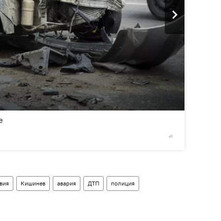
2
/4
е
© Sputnik
вия
Кишинев
авария
ДТП
полиция