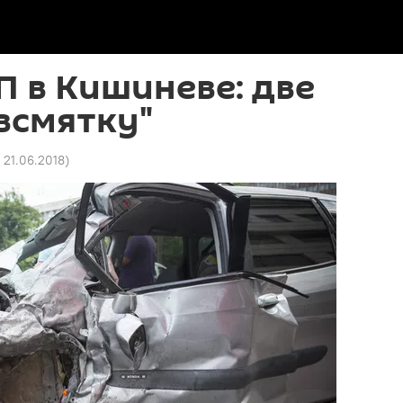
 в Кишиневе: две
всмятку"
5 21.06.2018
)