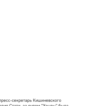
 пресс-секретарь Кишиневского
лия Стати, за рулем "Хонды" была