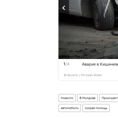
1
/4
Авария в Кишинев
© Sputnik / Miroslav Rotari
Новости
В Молдове
Происшест
автомобили
скорая помощь