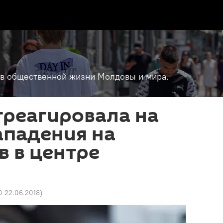
т в общественной жизни Молдовы и мира.
треагировала на
ападения на
 в центре
0 22.06.2018
)