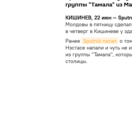
группы "Тамала" из Ма
КИШИНЕВ, 22 июн — Sputn
Молдовы в пятницу сделал
в четверг в Кишиневе у зд
Ранее
Sputnik писал
о том
Нэстасе напали и чуть не 
из группы "Тамала", котор
столицы.