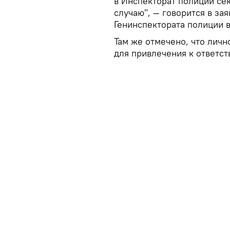
в Инспекторат полиции сек
случаю", — говорится в за
Генинспектората полиции в
Там же отмечено, что личн
для привлечения к ответст