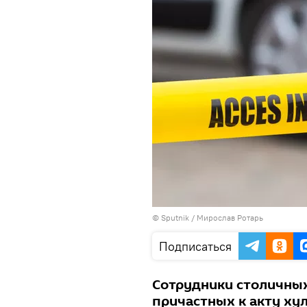
© Sputnik / Мирослав Ротарь
Подписаться
Сотрудники столичных
причастных к акту ху