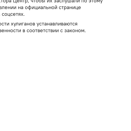
тора Центр, чтобы их заслушали по этому
явлении на официальной странице
 соцсетях.
ости хулиганов устанавливаются
венности в соответствии с законом.