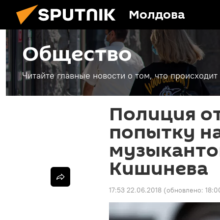
Молдова
Общество
Читайте главные новости о том, что происходи
Полиция о
попытку н
музыкантов
Кишинева
17:53 22.06.2018
(обновлено:
18:0