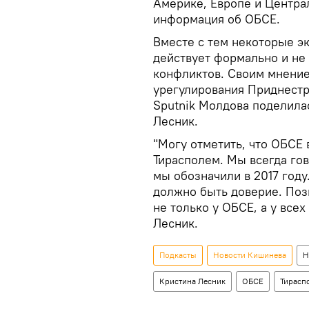
Америке, Европе и Центра
информация об ОБСЕ.
Вместе с тем некоторые э
действует формально и не
конфликтов. Своим мнение
урегулирования Приднестр
Sputnik Молдова поделила
Лесник.
"Могу отметить, что ОБСЕ 
Тирасполем. Мы всегда го
мы обозначили в 2017 году
должно быть доверие. Поз
не только у ОБСЕ, а у все
Лесник.
Подкасты
Новости Кишинева
Н
Кристина Лесник
ОБСЕ
Тирасп