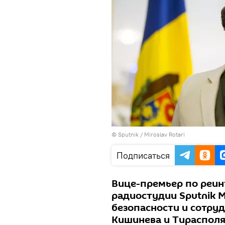
© Sputnik / Miroslav Rotari
Подписаться
Вице-премьер по реин
радиостудии Sputnik 
безопасности и сотруд
Кишинева и Тирасполя