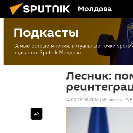
Молдова
Подкасты
Самые острые мнения, актуальные точки зрени
подкастах Sputnik Молдова.
Лесник: по
реинтегра
14:00 26.06.2018
(обновлено:
16:5