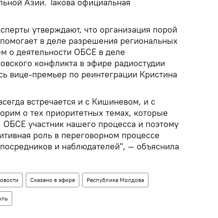
льной Азии. Такова официальная
ксперты утверждают, что организация порой
 помогает в деле разрешения региональных
м о деятельности ОБСЕ в деле
овского конфликта в эфире радиостудии
сь вице-премьер по реинтеграции Кристина
всегда встречается и с Кишиневом, и с
ворим о тех приоритетных темах, которые
. ОБСЕ участник нашего процесса и поэтому
итивная роль в переговорном процессе
х посредников и наблюдателей", — объяснила
овости
Сказано в эфире
Республика Молдова
оль