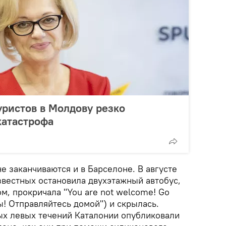
уристов в Молдову резко
катастрофа
е заканчиваются и в Барселоне. В августе
звестных остановила двухэтажный автобус,
м, прокричала "You are not welcome! Go
ы! Отправляйтесь домой") и скрылась.
х левых течений Каталонии опубликовали