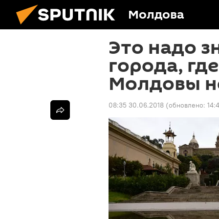
Молдова
Это надо з
города, гд
Молдовы н
08:35 30.06.2018
(обновлено:
14: