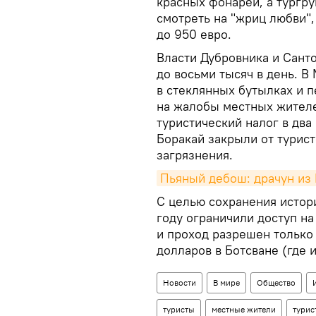
красных фонарей, а тургру
смотреть на "жриц любви"
до 950 евро.
Власти Дубровника и Сант
до восьми тысяч в день. В
в стеклянных бутылках и п
на жалобы местных жител
туристический налог в два
Боракай закрыли от турист
загрязнения.
Пьяный дебош: драчун из
С целью сохранения истор
году ограничили доступ на
и проход разрешен только 
долларов в Ботсване (где 
Новости
В мире
Общество
туристы
местные жители
турис