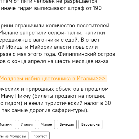
ппам от пяти человек не разрешается
, иначе гидам выписывают штраф от 190
орини ограничили количество посетителей
 Милане запретили селфи-палки, напитки
ередвижные вагончики с едой. В ответ
ей Ибицы и Майорки власти повысили
 раза с мая этого года. Филиппинский остров
ов с конца апреля на шесть месяцев из-за
 Молдовы избил цветочника в Италии>>>
ических и природных объектов в прошлом
 Мачу Пикчу (билеты продают на полдня,
с гидом) и ввели туристический налог в 30
и так самые дорогие сафари-туры).
Испания
Италия
Милан
Венеция
Барселона
ты из Молдовы
протест