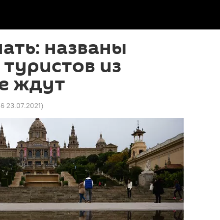
нать: названы
е туристов из
е ждут
46 23.07.2021
)