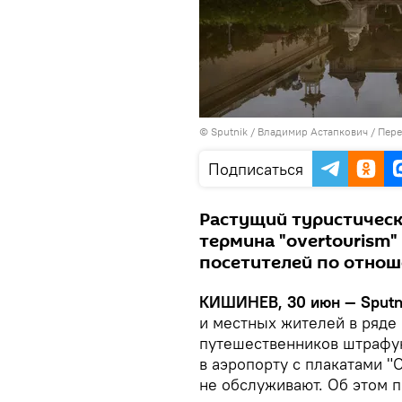
© Sputnik / Владимир Астапкович
/
Пере
Подписаться
Растущий туристическ
термина "overtourism"
посетителей по отнош
КИШИНЕВ, 30 июн — Sputn
и местных жителей в ряде
путешественников штрафуют
в аэропорту с плакатами "
не обслуживают. Об этом 