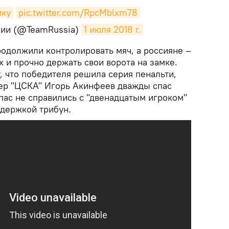
мку
pic.twitter.com/RpcMblxm78
сии (@TeamRussia)
1 июля 2018 г.
родолжили контролировать мяч, а россияне –
х и прочно держать свои ворота на замке.
у, что победителя решила серия пенальти,
ер "ЦСКА" Игорь Акинфеев дважды спас
спас не справились с "двенадцатым игроком"
держкой трибун.