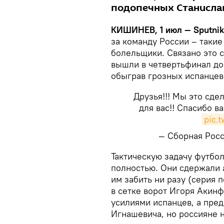
подопечных Станислав
КИШИНЕВ, 1 июл — Sputnik
за команду России – таки
болельщики. Связано это 
вышли в четвертьфинал до
обыграв грозных испанцев
Друзья!!! Мы это сде
для вас!! Спасибо в
pic.
— Сборная Рос
​Тактическую задачу футб
полностью. Они сдержали 
им забить ни разу (серия 
в сетке ворот Игоря Акинф
усилиями испанцев, а пред
Игнашевича, но россияне н