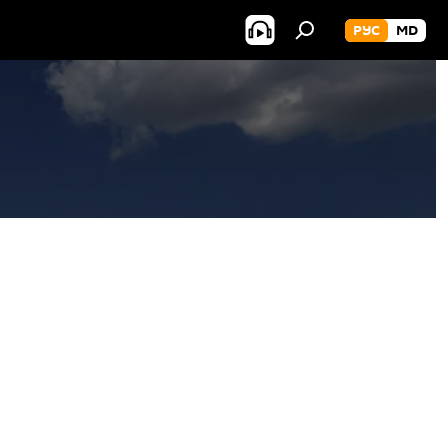
РУС
MD