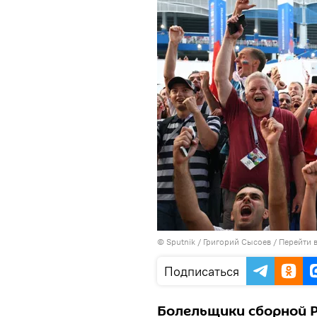
© Sputnik / Григорий Сысоев
/
Перейти 
Подписаться
Болельщики сборной Р