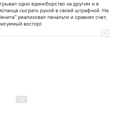
рывал одно единоборство за другим и в
испанца сыграть рукой в своей штрафной. На
енита" реализовал пенальти и сравнял счет,
писуемый восторг.