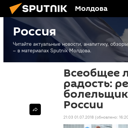
Молдова
Россия
Читайте актуальные новости, аналитику, обзоры
– в материалах Sputnik Молдова.
Всеобщее 
радость: р
болельщик
России
21:03 01.07.2018
(обновлено:
16:2