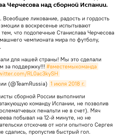
а Черчесова над сборной Испании.
. Всеобщее ликование, радость и гордость
е эмоции в воскресенье испытывают
с тем, что подопечные Станислава Черчесова
машнего чемпионата мира по футболу,
.
лали для нашей страны! Мы это сделали
ам за поддержку!!!
#вместемыкоманда
twitter.com/RL0ac3kySH
сии (@TeamRussia)
1 июля 2018 г.
олисты сборной России выполнили
атакующую команду Испании, не позволив
послематчевых пенальти не в счет). Мяч
еева побывал на 12-й минуте, но не
ательски отскочив от ноги опытного Сергея
е сдались, пропустив быстрый гол.