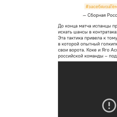
#засебяизаТё
— Сборная Рос
​До конца матча испанцы п
искать шансы в контратака
Эта тактика привела к том
в которой опытный голкип
свои ворота. Коке и Яго А
российской команды – под