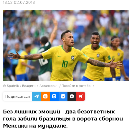
18:52 02.07.2018
© Sputnik / Владимир Астапкович
/
Перейти в фотобанк
Подписаться
Без лишних эмоций - два безответных
гола забили бразильцы в ворота сборной
Мексики на мундиале.