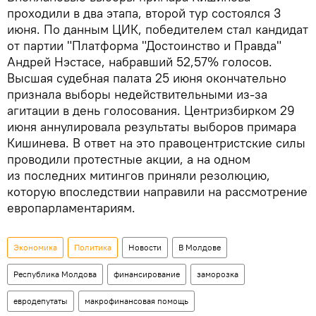
проходили в два этапа, второй тур состоялся 3
июня. По данным ЦИК, победителем стал кандидат
от партии "Платформа "Достоинство и Правда"
Андрей Нэстасе, набравший 52,57% голосов.
Высшая судебная палата 25 июня окончательно
признала выборы недействительными из-за
агитации в день голосования. Центризбирком 29
июня аннулировала результаты выборов примара
Кишинева. В ответ на это правоцентристские силы
проводили протестные акции, а на одном
из последних митингов приняли резолюцию,
которую впоследствии направили на рассмотрение
европарламентариям.
Экономика
Политика
Новости
В Молдове
Республика Молдова
финансирование
заморозка
евродепутаты
макрофинансовая помощь