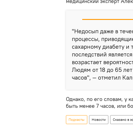
медицинский эксперт Алек
"Недосып даже в тече
процессы, приводящи
сахарному диабету и 
последствий являетс
возрастает вероятнос
Людям от 18 до 65 лет
часов", — отметил Ка
Однако, по его словам, у 
быть менее 7 часов, или бо
Подкасты
Новости
Сказано в э