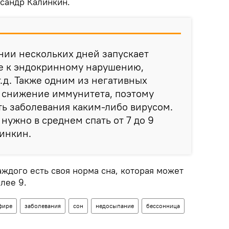
сандр Калинкин.
нии нескольких дней запускает
е к эндокринному нарушению,
т.д. Также одним из негативных
я снижение иммунитета, поэтому
ть заболевания каким-либо вирусом.
 нужно в среднем спать от 7 до 9
линкин.
каждого есть своя норма сна, которая может
лее 9.
фире
заболевания
сон
недосыпание
бессонница