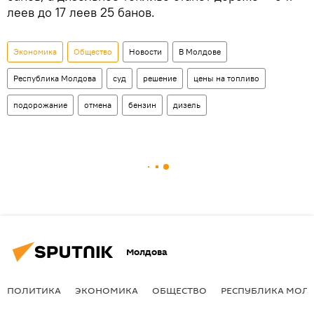
леев до 17 леев 25 банов.
Экономика
Общество
Новости
В Молдове
Республика Молдова
суд
решение
цены на топливо
подорожание
отмена
бензин
дизель
Молдова
ПОЛИТИКА
ЭКОНОМИКА
ОБЩЕСТВО
РЕСПУБЛИКА МОЛ