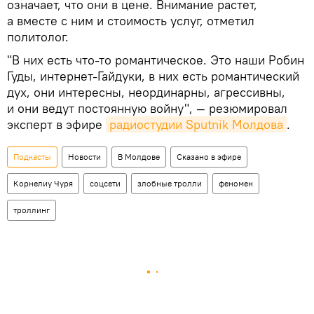
означает, что они в цене. Внимание растет,
а вместе с ним и стоимость услуг, отметил
политолог.
"В них есть что-то романтическое. Это наши Робин
Гуды, интернет-Гайдуки, в них есть романтический
дух, они интересны, неординарны, агрессивны,
и они ведут постоянную войну", — резюмировал
эксперт в эфире
радиостудии Sputnik Молдова
.
Подкасты
Новости
В Молдове
Сказано в эфире
Корнелиу Чуря
соцсети
злобные тролли
феномен
троллинг