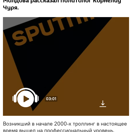
Молдова рассказал политолог Корнелиу
Чуря.
03:01
Возникший в начале 2000-х троллинг в настоящее
время вышел на профессиональный уровень,