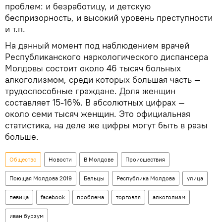
проблем: и безработицу, и детскую
беспризорность, и высокий уровень преступности
и т.п.
На данный момент под наблюдением врачей
Республиканского наркологического диспансера
Молдовы состоит около 46 тысяч больных
алкоголизмом, среди которых большая часть —
трудоспособные граждане. Доля женщин
составляет 15-16%. В абсолютных цифрах —
около семи тысяч женщин. Это официальная
статистика, на деле же цифры могут быть в разы
больше.
Общество
Новости
В Молдове
Происшествия
Поющая Молдова 2019
Бельцы
Республика Молдова
улица
певица
facebook
проблема
торговля
алкоголизм
иван бурзум