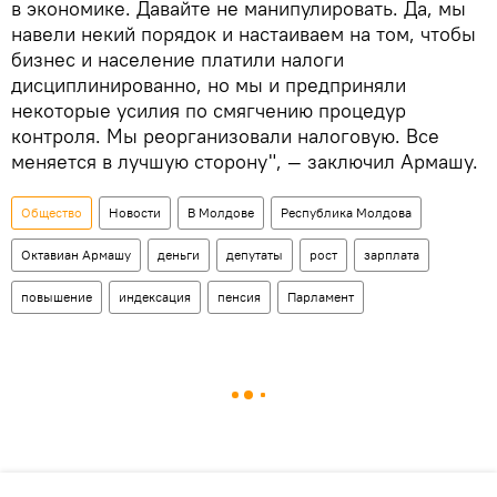
в экономике. Давайте не манипулировать. Да, мы
навели некий порядок и настаиваем на том, чтобы
бизнес и население платили налоги
дисциплинированно, но мы и предприняли
некоторые усилия по смягчению процедур
контроля. Мы реорганизовали налоговую. Все
меняется в лучшую сторону", — заключил Армашу.
Общество
Новости
В Молдове
Республика Молдова
Октавиан Армашу
деньги
депутаты
рост
зарплата
повышение
индексация
пенсия
Парламент