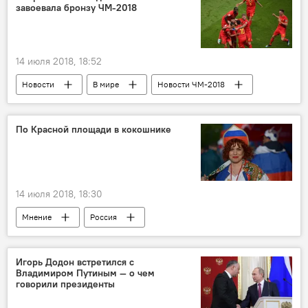
завоевала бронзу ЧМ-2018
14 июля 2018, 18:52
Новости
В мире
Новости ЧМ-2018
ФИФА-2018
ЧМ-2018
Спорт
Англия
Бельгия
По Красной площади в кокошнике
14 июля 2018, 18:30
Мнение
Россия
Игорь Додон встретился с
Владимиром Путиным — о чем
говорили президенты