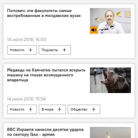
Попович: эти факультеты самые
востребованные в молдавских вузах
14 июля 2018, 16:00
Новости
Подкасты
Сказано в эфире
молдавские ВУЗы
факультет
абитуриент-2018
Медведь на Камчатке пытался вскрыть
машину на глазах возмущенного
владельца
14 июля 2018, 15:54
Новости
В мире
Общество
автомобиль
животные
медведь
ВВС Израиля нанесли десятки ударов
по сектору Газа - армия