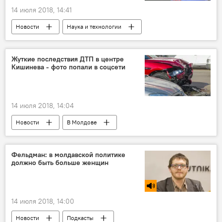
14 июля 2018, 14:41
Новости
Наука и технологии
В Молдове
Общество
Республика Молдова
Жуткие последствия ДТП в центре
Кишинева - фото попали в соцсети
14 июля 2018, 14:04
Новости
В Молдове
Происшествия
ДТП
дорожное движение
Новости Кишинева
Фельдман: в молдавской политике
должно быть больше женщин
14 июля 2018, 14:00
Новости
Подкасты