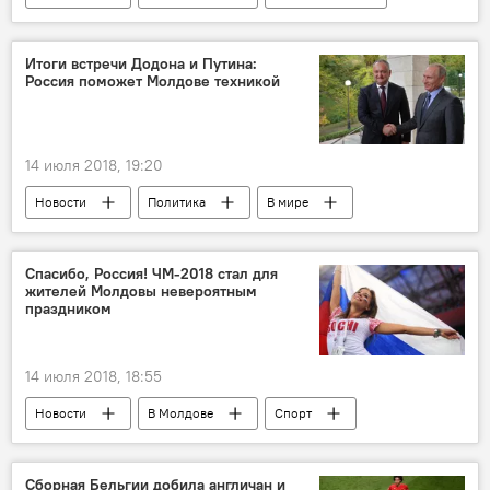
Национальный банк Молдовы
официальные резервные активы
финансы
Итоги встречи Додона и Путина:
Россия поможет Молдове техникой
14 июля 2018, 19:20
Новости
Политика
В мире
Владимир Путин
Игорь Додон
двусторонние отношения
техника
Спасибо, Россия! ЧМ-2018 стал для
жителей Молдовы невероятным
Россия
праздником
14 июля 2018, 18:55
Новости
В Молдове
Спорт
болельщики
ЧМ-2018
Россия
Сборная Бельгии добила англичан и