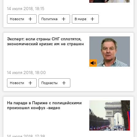
14 июля 2018, 18:15
Новости
Политика
В мире
Владимир Путин
Игорь Додон
Дмитрий Козак
визит
Эксперт: если страны СНГ сплотятся,
экономический кризис им не страшен
двусторонние отношения
14 июля 2018, 18:00
Новости
Подкасты
Сказано в эфире
страны снг
экономический кризис
На параде в Париже с полицейскими
произошел конфуз -видео
14 июля 2018, 17:38