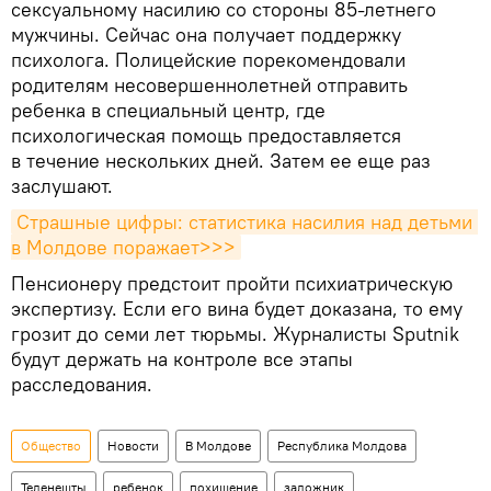
сексуальному насилию со стороны 85-летнего
мужчины. Сейчас она получает поддержку
психолога. Полицейские порекомендовали
родителям несовершеннолетней отправить
ребенка в специальный центр, где
психологическая помощь предоставляется
в течение нескольких дней. Затем ее еще раз
заслушают.
Страшные цифры: статистика насилия над детьми 
в Молдове поражает>>>
Пенсионеру предстоит пройти психиатрическую
экспертизу. Если его вина будет доказана, то ему
грозит до семи лет тюрьмы. Журналисты Sputnik
будут держать на контроле все этапы
расследования.
Общество
Новости
В Молдове
Республика Молдова
Теленешты
ребенок
похищение
заложник