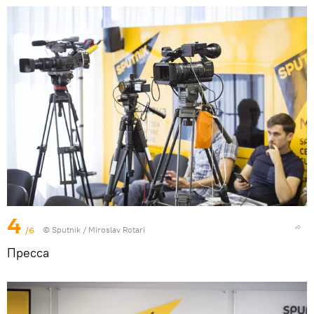
4
/6
© Sputnik / Miroslav Rotari
Пресса