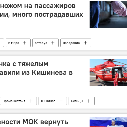
 ножом на пассажиров
нии, много пострадавших
В мире
автобус
нападение
нка с тяжелым
авили из Кишинева в
Происшествия
Кишинев
Бельцы
Республика Молдова
SMURD
вертолет
овности МОК вернуть