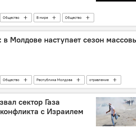
Общество
В мире
Общество
Республика Молдова
СССР
Эстония
Эзель
Алексей Петрович
Петр Милько
: в Молдове наступает сезон массов
родственники
Великая Отечественная война
Общество
Республика Молдова
отравление
вал сектор Газа
я конфликта с Израилем