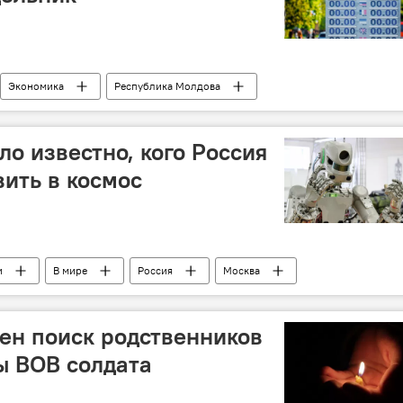
Экономика
Республика Молдова
обменный курс
курс валют на завтра
ло известно, кого Россия
вить в космос
и
В мире
Россия
Москва
смос
робот
ен поиск родственников
ы ВОВ солдата