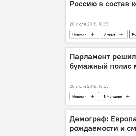
Россию в состав 
20 июля 2018, 18:39
Новости
В мире
Ро
Спорт
Парламент решил
бумажный полис 
20 июля 2018, 18:23
Новости
В Молдове
полис
медицинское страхо
Демограф: Европа
рождаемости и см