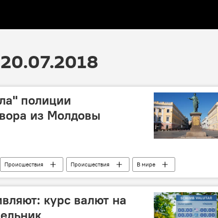
20.07.2018
ла" полиции
 вора из Молдовы
Происшествия
Происшествия
В мире
а
полиция
кража
ущерб
ивляют: курс валют на
дельник