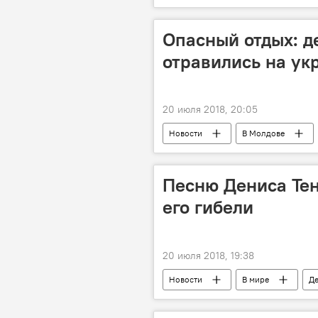
Дональд Трамп
санкции
отношения ЕС-США
перего
Опасный отдых: д
отравились на ук
20 июля 2018, 20:05
Новости
В Молдове
Республика Молдова
отдых
Песню Дениса Тен
его гибели
20 июля 2018, 19:38
Новости
В мире
Де
Спорт