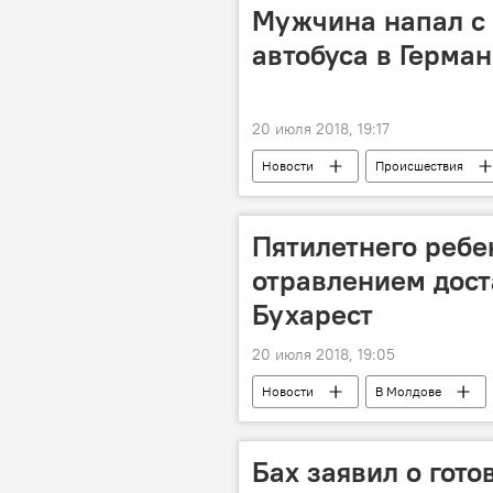
Мужчина напал с
автобуса в Герма
20 июля 2018, 19:17
Новости
Происшествия
пассажиры
Пятилетнего ребе
отравлением дост
Бухарест
20 июля 2018, 19:05
Новости
В Молдове
Бухарест
Румыния
ребенок
отравление
Бах заявил о гот