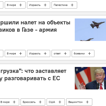
В мире
Израиль
Палестина
омбардировка
столкновения
ракетный удар
ршили налет на объекты
иков в Газе - армия
В мире
Израиль
ответ
боевики
рузка": что заставляет
у разговаривать с ЕС
В мире
Брюссель
США
Вашингтон