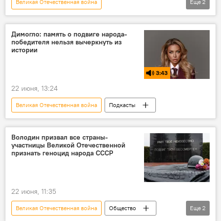
Великая Отечественная война
Еще
2
Молдова в Великой Отечественной войне
В Молдове
Димогло: память о подвиге народа-
победителя нельзя вычеркнуть из
истории
3:43
22 июня, 13:24
Великая Отечественная война
Подкасты
Володин призвал все страны-
участницы Великой Отечественной
признать геноцид народа СССР
22 июня, 11:35
Великая Отечественная война
Общество
Еще
2