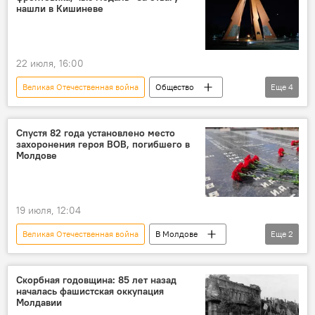
Бендеры
нашли в Кишиневе
22 июля, 16:00
Великая Отечественная война
Общество
Еще
4
В Молдове
поисковое движение
Молдова
награда
Спустя 82 года установлено место
захоронения героя ВОВ, погибшего в
Молдове
19 июля, 12:04
Великая Отечественная война
В Молдове
Еще
2
Молдова в Великой Отечественной войне
поисковое движение
Скорбная годовщина: 85 лет назад
началась фашистская оккупация
Молдавии