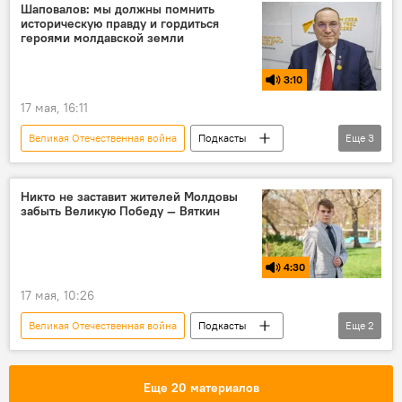
Шаповалов: мы должны помнить
историческую правду и гордиться
героями молдавской земли
3:10
17 мая, 16:11
Великая Отечественная война
Подкасты
Еще
3
9 мая
герои Великой Отечественной войны
Борис Шаповалов
Никто не заставит жителей Молдовы
забыть Великую Победу — Вяткин
4:30
17 мая, 10:26
Великая Отечественная война
Подкасты
Еще
2
9 мая
Великая Победа
Еще 20 материалов