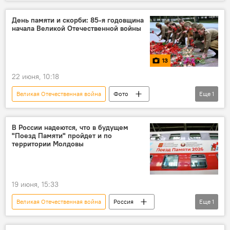
Вячеслав Володин
День памяти и скорби
День памяти и скорби: 85-я годовщина
начала Великой Отечественной войны
13
22 июня, 10:18
Великая Отечественная война
Фото
Еще
1
В мире
В России надеются, что в будущем
"Поезд Памяти" пройдет и по
территории Молдовы
19 июня, 15:33
Великая Отечественная война
Россия
Еще
1
Константин Косачев