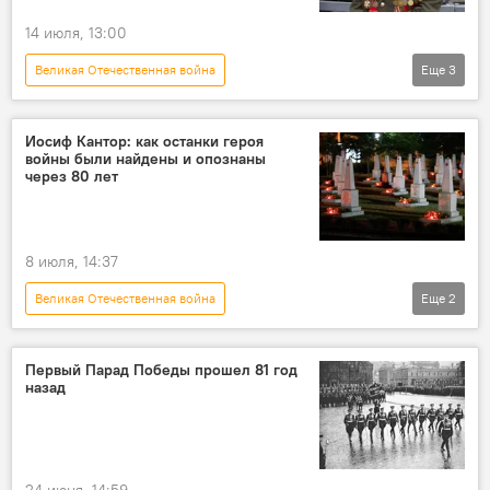
14 июля, 13:00
Великая Отечественная война
Еще
3
Молдова в Великой Отечественной войне
В Молдове
Приднестровье
Иосиф Кантор: как останки героя
войны были найдены и опознаны
через 80 лет
8 июля, 14:37
Великая Отечественная война
Еще
2
Молдова в Великой Отечественной войне
Молдова
Первый Парад Победы прошел 81 год
назад
24 июня, 14:59