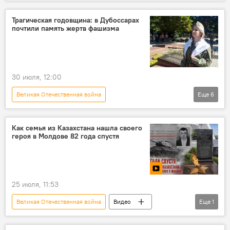
В Молдове
Национальный Координационный Комитет "Победа"
Трагическая годовщина: в Дубоссарах
почтили память жертв фашизма
Победа
памятники
вандализм
30 июля, 12:00
Великая Отечественная война
Еще
6
Молдова в Великой Отечественной войне
В Молдове
оккупация
Как семья из Казахстана нашла своего
героя в Молдове 82 года спустя
историческая память
Молдова
Дубоссары
25 июля, 11:53
Великая Отечественная война
Видео
Еще
1
Молдова