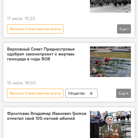
17 июля, 15:23
Великая Отечественная война
Еще
1
Молдова в Великой Отечественной войне
Верховный Совет Приднестровья
одобрил законопроект о жертвах
геноцида в годы ВОВ
15 июля, 18:00
Великая Отечественная война
Общество
Еще
4
В Молдове
Приднестровье
Верховный совет
законопроект
Фронтовик Владимир Иванович Громов
отметил свой 100-летний юбилей