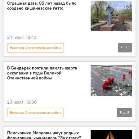
Страшная дата: 85 лет назад было
создано кишиневское гетто
24 июля, 19:43
Великая Отечественная война
Еще
1
Молдова в Великой Отечественной войне
В Бендерах почтили память жертв
оккупации в годы Великой
Отечественной войны
23 июля, 16:00
Великая Отечественная война
Еще
5
Молдова в Великой Отечественной войне
В Молдове
день памяти
оккупация
Поисковики Молдовы ищут родных
фронтовика, чью медаль "За отвагу"