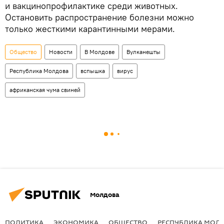
и вакцинопрофилактике среди животных.
Остановить распространение болезни можно
только жесткими карантинными мерами.
Общество
Новости
В Молдове
Вулканешты
Республика Молдова
вспышка
вирус
африканская чума свиней
Молдова
ПОЛИТИКА
ЭКОНОМИКА
ОБЩЕСТВО
РЕСПУБЛИКА МОЛ