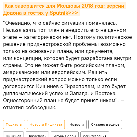
Как завершится для Молдовы 2018 год: версии 
Додона в гостях у Sputnik>>>
"Очевидно, что сейчас ситуация поменялась.
Нельзя взять тот план и внедрить его на данном
этапе — категорически нет. Поэтому политическое
решение приднестровской проблемы возможно
только на основании плана, или документа,
или концепции, которая будет разработана внутри
страны. Это не может быть российским планом,
американским или европейским. Решить
приднестровский вопрос можно только если
договорится Кишинев с Тирасполем, и это будет
дипломатический успех и Запада, и Востока.
Односторонний план не будет принят никем", —
отметил собеседник.
Подкасты
Новости Кишинева
Новости
Сказано в эфире
Кишинев
Тирасполь
Игорь Додон
реинтеграция