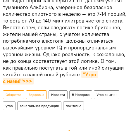
выглядят порой как аперитив. По данным ученых
туманного Альбиона, умеренное безопасное
количество спиртного в неделю — это 7-14 порций,
то есть от 70 до 140 миллилитров чистого спирта.
Вместе с тем, если следовать логике британцев,
жители нашей страны, с учетом количества
потребляемого алкоголя, должны отличаться
высочайшим уровнем IQ и пропорциональным
уровнем жизни. Однако реальность, к сожалению,
не до конца соответствует этой логике. О том,
как правильно поступать в той или иной ситуации
читайте в нашей новой рубрике
"Утро 
с нами!">>>
Общество
Здоровье
Новости
В Молдове
Утро с нами!
утро
алкогольная продукция
похмелье