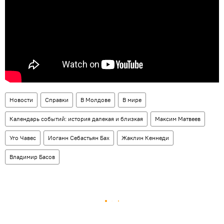
Новости
Справки
В Молдове
В мире
Календарь событий: история далекая и близкая
Максим Матвеев
Уго Чавес
Иоганн Себастьян Бах
Жаклин Кеннеди
Владимир Басов