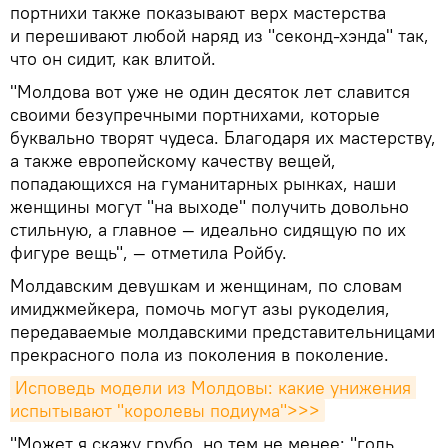
портнихи также показывают верх мастерства
и перешивают любой наряд из "секонд-хэнда" так,
что он сидит, как влитой.
"Молдова вот уже не один десяток лет славится
своими безупречными портнихами, которые
буквально творят чудеса. Благодаря их мастерству,
а также европейскому качеству вещей,
попадающихся на гуманитарных рынках, наши
женщины могут "на выходе" получить довольно
стильную, а главное — идеально сидящую по их
фигуре вещь", — отметила Ройбу.
Молдавским девушкам и женщинам, по словам
имиджмейкера, помочь могут азы рукоделия,
передаваемые молдавскими представительницами
прекрасного пола из поколения в поколение.
Исповедь модели из Молдовы: какие унижения 
испытывают "королевы подиума">>>
"Может я скажу грубо, но тем не менее: "голь