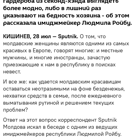
гардероба из секонд-хэнда выглядеть
более модно, либо в лишний раз
указывают на бедность хозяина - об этом
рассказала имиджмейкер Людмила Ройбу.
КИШИНЕВ, 28 июл — Sputnik.
О том, что
молдавские женщины являются одними из самых
красивых в Европе, говорят многие: и местные
мужчины, и многие иностранцы, зачастую
приезжающие к нам в республику в поисках
невест.
И все же: как удается молдавским красавицам
оставаться неотразимыми на фоне безденежья,
нехватки средств в семье, после ежедневного
выматывания рутиной и решением текущих
проблем?
Ответ на этот вопрос корреспондент Sputnik
Молдова искал в беседе с одним из ведущих
имиджмейкеров республики Людмилой Ройбу.