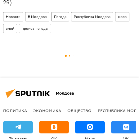
29).
Новости
В Молдове
Погода
Республика Молдова
жара
зной
проноз погоды
Молдова
ПОЛИТИКА
ЭКОНОМИКА
ОБЩЕСТВО
РЕСПУБЛИКА МОЛ
Telegram
OK
Макс
VK