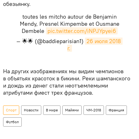
обезьянку.
toutes les mitcho autour de Benjamin
Mendy, Presnel Kimpembe et Ousmane
Dembele
pic.twitter.com/iNPJYpyei6
— 🌟🌟 (@baddieparisian1)
26 июля 2018 
г.
На других изображениях мы видим чемпионов
в объятьях красоток в бикини. Реки шампанского
и дождь из денег стали неотъемлемыми
атрибутами фиест трех французов.
Спорт
Новости
В мире
Майями
ЧМ-2018
Франция
Футбол