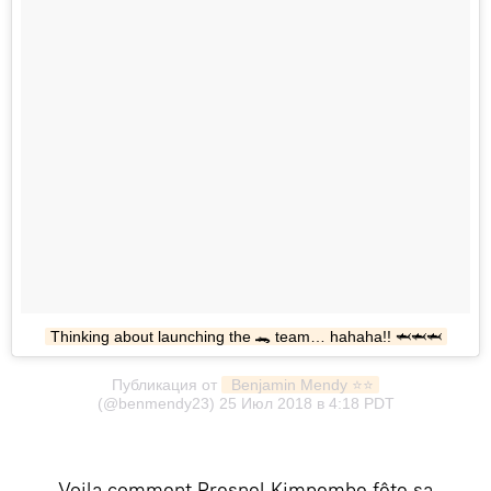
Thinking about launching the 🐊 team… hahaha!! 🦈🦈🦈
Публикация от
 Benjamin Mendy ⭐️⭐️
(@benmendy23) 25 Июл 2018 в 4:18 PDT
Voila comment Presnel Kimpembe fête sa