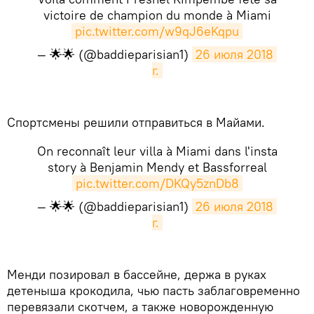
victoire de champion du monde à Miami
pic.twitter.com/w9qJ6eKqpu
— 🌟🌟 (@baddieparisian1)
26 июля 2018 
г.
Спортсмены решили отправиться в Майами.
On reconnaît leur villa à Miami dans l'insta
story à Benjamin Mendy et Bassforreal
pic.twitter.com/DKQy5znDb8
— 🌟🌟 (@baddieparisian1)
26 июля 2018 
г.
Менди позировал в бассейне, держа в руках
детеныша крокодила, чью пасть заблаговременно
перевязали скотчем, а также новорожденную