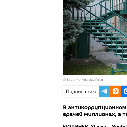
© Sputnik / Miroslav Rotari
Подписаться
В антикоррупционном 
врачей миллионах, а т
КИШИНЕВ, 31 июл – Sputni