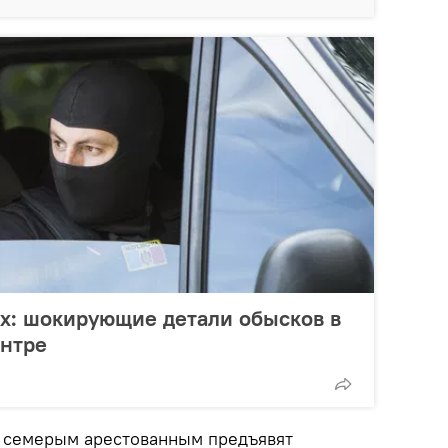
ах: шокирующие детали обысков в
ентре
ик семерым арестованным предъявят