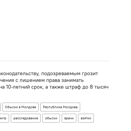
конодательству, подозреваемым грозит
ючения с лишением права занимать
а 10-летний срок, а также штраф до 8 тысяч
Обыски в Молдове
Республика Молдова
ентр
расследование
обыски
врачи
взятки