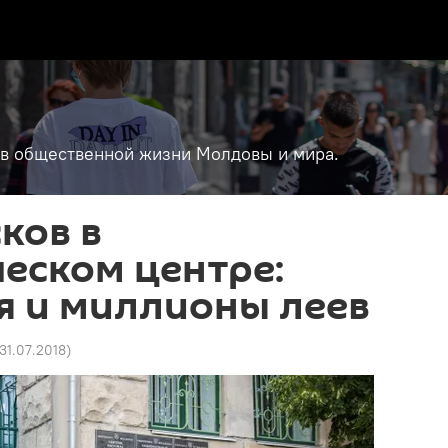
т в общественной жизни Молдовы и мира.
ков в
еском центре:
я и миллионы леев
 31.07.2018
)