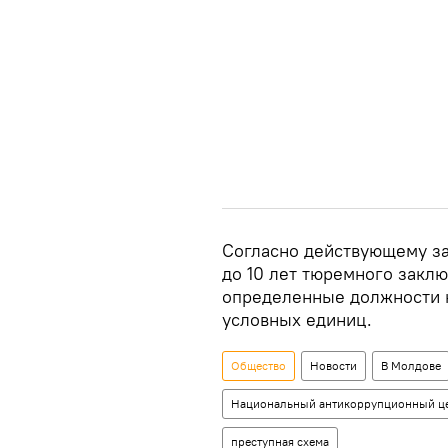
Согласно действующему за
до 10 лет тюремного закл
определенные должности н
условных единиц.
Общество
Новости
В Молдове
Национальный антикоррупционный ц
преступная схема