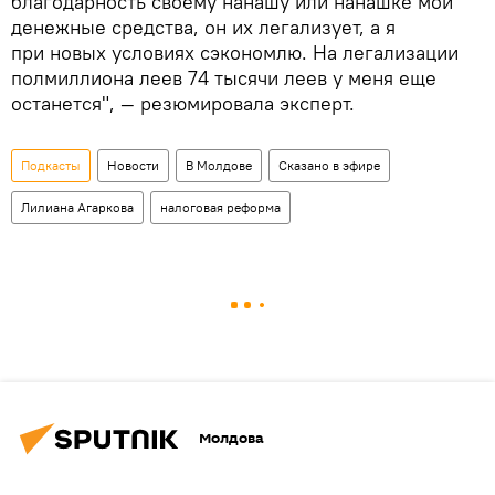
благодарность своему нанашу или нанашке мои
денежные средства, он их легализует, а я
при новых условиях сэкономлю. На легализации
полмиллиона леев 74 тысячи леев у меня еще
останется", — резюмировала эксперт.
Подкасты
Новости
В Молдове
Сказано в эфире
Лилиана Агаркова
налоговая реформа
Молдова