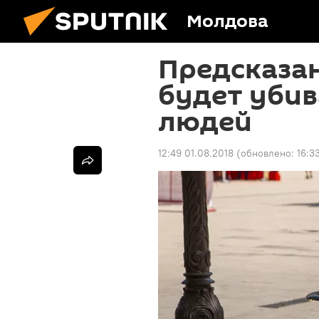
Молдова
Предсказан
будет убив
людей
12:49 01.08.2018
(обновлено:
16:3