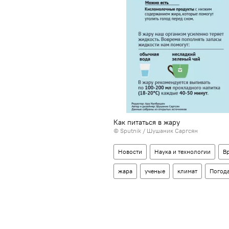
Как питаться в жару
© Sputnik / Шушаник Саргсян
Новости
Наука и технологии
В
жара
ученые
климат
Погод