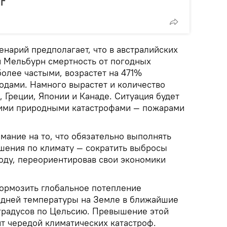
г
нарий предполагает, что в австралийских
и Мельбурн смертность от погодных
более частыми, возрастет на 471%
годами. Намного вырастет и количество
 Греции, Японии и Канаде. Ситуация будет
щими природными катастрофами — пожарами
мание на то, что обязательно выполнять
шения по климату — сократить выбросы
году, переориентировав свои экономики
ормозить глобальное потепление
едней температуры на Земле в ближайшие
 градусов по Цельсию. Превышение этой
ит чередой климатических катастроф.