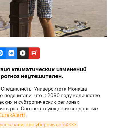
вия климатических изменений
прогноз неутешителен.
. Специалисты Университета Монаша
 подсчитали, что к 2080 году количество
еских и субтропических регионах
пять раз. Соответствующее исследование
EurekAlert!
.
ассказали, как уберечь себя>>>