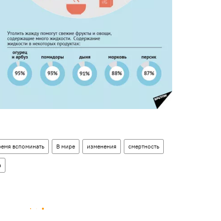
ремя вспоминать
В мире
изменения
смертность
а