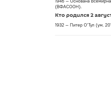
1946 — Основана Всемирн
(ВФАСООН).
Кто родился 2 авгус
1932 — Питер О'Тул (ум. 20