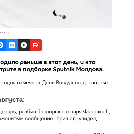
тобанк
одило раньше в этот день, и кто
отрите в подборке Sputnik Молдова.
 сегодня отмечают День Воздушно-десантных
вгуста:
 Цезарь, разбив боспорского царя Фарнака II,
наменитым сообщение "пришел, увидел,