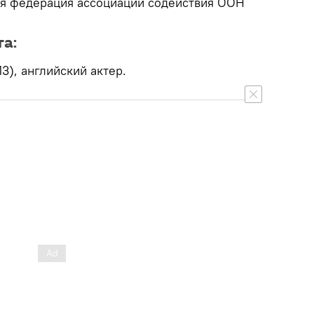
ая федерация ассоциаций содействия ООН
та:
13), английский актер.