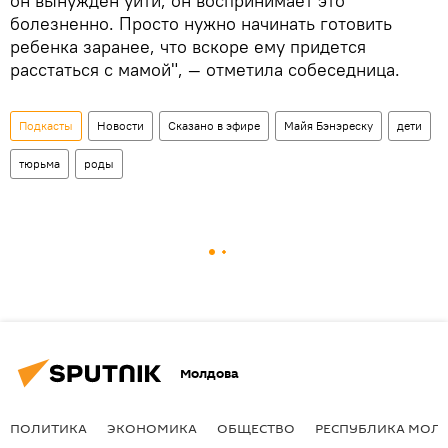
он вынужден уйти, он воспринимает это
болезненно. Просто нужно начинать готовить
ребенка заранее, что вскоре ему придется
расстаться с мамой", — отметила собеседница.
Подкасты
Новости
Сказано в эфире
Майя Бэнэреску
дети
тюрьма
роды
Молдова
ПОЛИТИКА
ЭКОНОМИКА
ОБЩЕСТВО
РЕСПУБЛИКА МОЛ