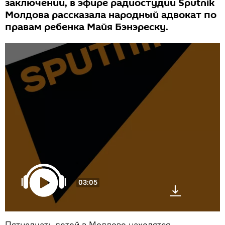
заключении, в эфире радиостудии Sputnik
Молдова рассказала народный адвокат по
правам ребенка Майя Бэнэреску.
03:05
Пятнадцать детей в Молдове находятся