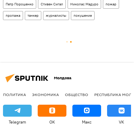
Петр Порошенко
Стивен Сигал
Николас Мадуро
пожар
пропажа
танкер
журналисты
покушение
Молдова
ПОЛИТИКА
ЭКОНОМИКА
ОБЩЕСТВО
РЕСПУБЛИКА МОЛ
Telegram
OK
Макс
VK