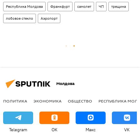
Республика Молдова
Франкфурт
самолет
ЧП
трещина
лобовое стекло
Аэропорт
Молдова
ПОЛИТИКА
ЭКОНОМИКА
ОБЩЕСТВО
РЕСПУБЛИКА МОЛ
Telegram
OK
Макс
VK