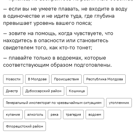
— если вы не умеете плавать, не входите в воду
в одиночестве и не идите туда, где глубина
превышает уровень вашего пояса;
— зовите на помощь, когда чувствуете, что
находитесь в опасности или становитесь
свидетелем того, как кто-то тонет;
— плавайте только в водоемах, которые
соответствующим образом подготовлены.
Новости
В Молдове
Происшествия
Республика Молдова
Днестр
Дубоссарский район
Кошница
Генеральный инспекторат по чрезвычайным ситуациям
утопленник
купание
алкоголь
река
трагедия
водоем
Флорешстский район