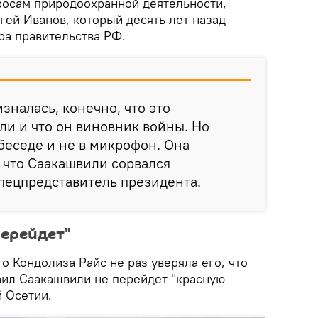
росам природоохранной деятельности,
гей Иванов, который десять лет назад
ра правительства РФ.
изналась, конечно, что это
и и что он виновник войны. Но
 беседе и не в микрофон. Она
 что Саакашвили сорвался
спецпредставитель президента.
перейдет"
то Кондолиза Райс не раз уверяла его, что
аил Саакашвили не перейдет "красную
 Осетии.