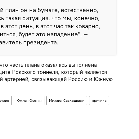
й план он на бумаге, естественно,
ь такая ситуация, что мы, конечно,
 этот день, в этот час так коварно,
ться, будет это нападение", —
авитель президента.
 что часть плана оказалась выполнена
ащите Рокского тоннеля, который является
ой артерией, связывающей Россию и Южную
рузия
Южная Осетия
Михаил Саакашвили
причина