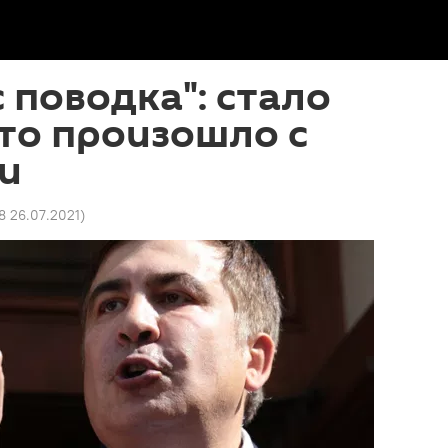
с поводка": стало
что произошло с
и
28 26.07.2021
)