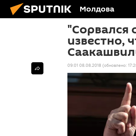
Молдова
"Сорвался 
известно, 
Саакашвил
09:01 08.08.2018
(обновлено:
17: