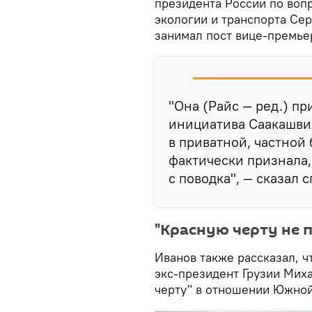
президента России по воп
экологии и транспорта Сер
занимал пост вице-премье
"Она (Райс — ред.) пр
инициатива Саакашвил
в приватной, частной
фактически признала,
с поводка", — сказал 
"Красную черту не 
Иванов также рассказал, ч
экс-президент Грузии Мих
черту" в отношении Южной