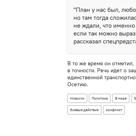
"План у нас был, любо
но там тогда сложилас
не ждали, что именно в
если так можно вырази
рассказал спецпредст
В то же время он отметил,
в точности. Речь идет о з
единственной транспортн
Осетию.
Новости
Политика
В мире
Г
боевые действия
конфликт