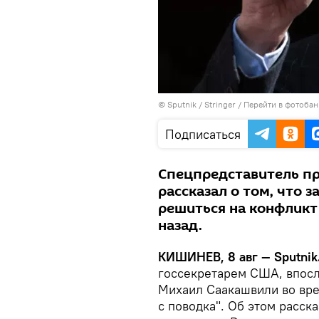
© Sputnik / Stringer
/
Перейти в фотобан
Подписаться
Спецпредставитель пр
рассказал о том, что 
решиться на конфликт
назад.
КИШИНЕВ, 8 авг — Sputnik
госсекретарем США, впосл
Михаил Саакашвили во вре
с поводка". Об этом расс