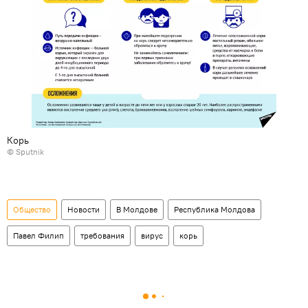
Корь
© Sputnik
Общество
Новости
В Молдове
Республика Молдова
Павел Филип
требования
вирус
корь