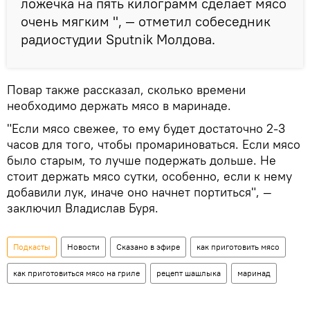
ложечка на пять килограмм сделает мясо
очень мягким ", — отметил собеседник
радиостудии Sputnik Молдова.
Повар также рассказал, сколько времени
необходимо держать мясо в маринаде.
"Если мясо свежее, то ему будет достаточно 2-3
часов для того, чтобы промариноваться. Если мясо
было старым, то лучше подержать дольше. Не
стоит держать мясо сутки, особенно, если к нему
добавили лук, иначе оно начнет портиться", —
заключил Владислав Буря.
Подкасты
Новости
Сказано в эфире
как приготовить мясо
как приготовиться мясо на гриле
рецепт шашлыка
маринад