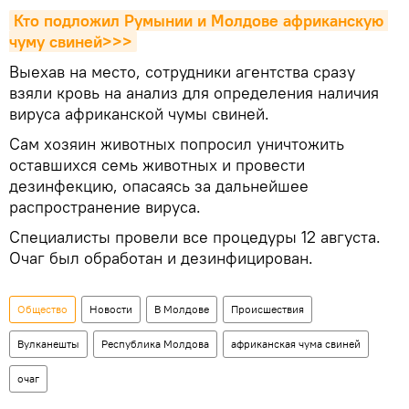
Кто подложил Румынии и Молдове африканскую 
чуму свиней>>>
Выехав на место, сотрудники агентства сразу
взяли кровь на анализ для определения наличия
вируса африканской чумы свиней.
Сам хозяин животных попросил уничтожить
оставшихся семь животных и провести
дезинфекцию, опасаясь за дальнейшее
распространение вируса.
Специалисты провели все процедуры 12 августа.
Очаг был обработан и дезинфицирован.
Общество
Новости
В Молдове
Происшествия
Вулканешты
Республика Молдова
африканская чума свиней
очаг