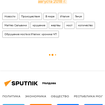
августа 2018 г.
Новости
Происшествия
В мире
Италия
Генуя
Маттео Сальвини
крушение
жертвы
мост
количество
Обрушение моста в Италии: хроника ЧП
Молдова
ПОЛИТИКА
ЭКОНОМИКА
ОБЩЕСТВО
РЕСПУБЛИКА МОЛ