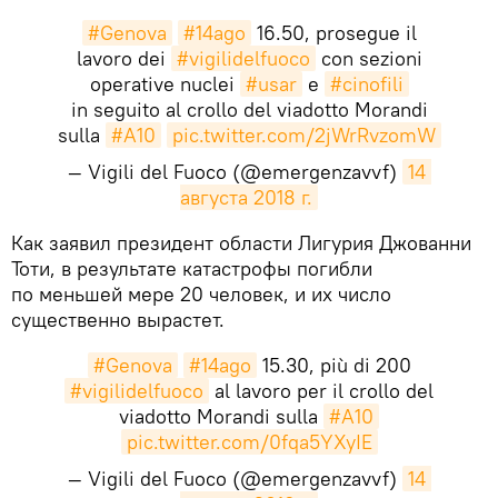
#Genova
#14ago
16.50, prosegue il
lavoro dei
#vigilidelfuoco
con sezioni
operative nuclei
#usar
e
#cinofili
in seguito al crollo del viadotto Morandi
sulla
#A10
pic.twitter.com/2jWrRvzomW
— Vigili del Fuoco (@emergenzavvf)
14 
августа 2018 г.
​Как заявил президент области Лигурия Джованни
Тоти, в результате катастрофы погибли
по меньшей мере 20 человек, и их число
существенно вырастет.
#Genova
#14ago
15.30, più di 200
#vigilidelfuoco
al lavoro per il crollo del
viadotto Morandi sulla
#A10
pic.twitter.com/0fqa5YXyIE
— Vigili del Fuoco (@emergenzavvf)
14 