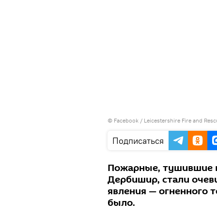
©
Facebook / Leicestershire Fire and Resc
Подписаться
Пожарные, тушившие в
Дербишир, стали оче
явления — огненного т
было.