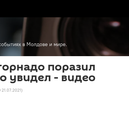
событиях в Молдове и мире.
торнадо поразил
го увидел - видео
9 21.07.2021
)