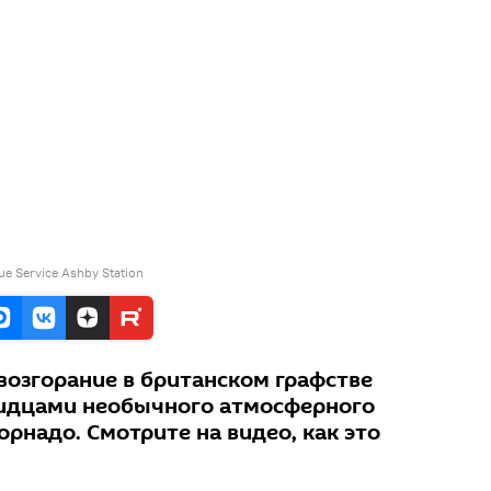
ue Service Ashby Station
озгорание в британском графстве
видцами необычного атмосферного
орнадо. Смотрите на видео, как это