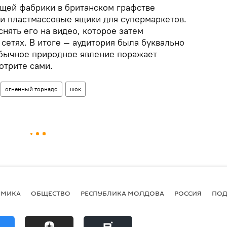
ящей фабрики в британском графстве
и пластмассовые ящики для супермаркетов.
снять его на видео, которое затем
сетях. В итоге — аудитория была буквально
бычное природное явление поражает
отрите сами.
огненный торнадо
шок
ОМИКА
ОБЩЕСТВО
РЕСПУБЛИКА МОЛДОВА
РОССИЯ
ПОД