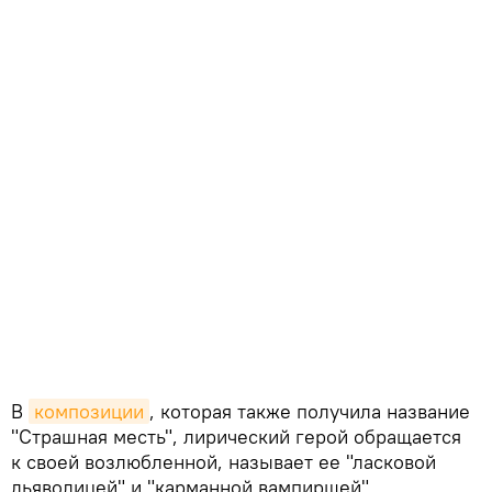
В
композиции
, которая также получила название
"Страшная месть", лирический герой обращается
к своей возлюбленной, называет ее "ласковой
дьяволицей" и "карманной вампиршей"