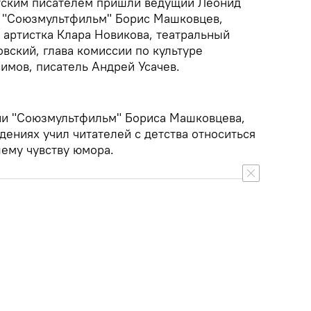
тским писателем пришли ведущий Леонид
и "Союзмультфильм" Борис Машковцев,
 артистка Клара Новикова, театральный
вский, глава комиссии по культуре
имов, писатель Андрей Усачев.
ии "Союзмультфильм" Бориса Машковцева,
дениях учил читателей с детства относиться
шему чувству юмора.