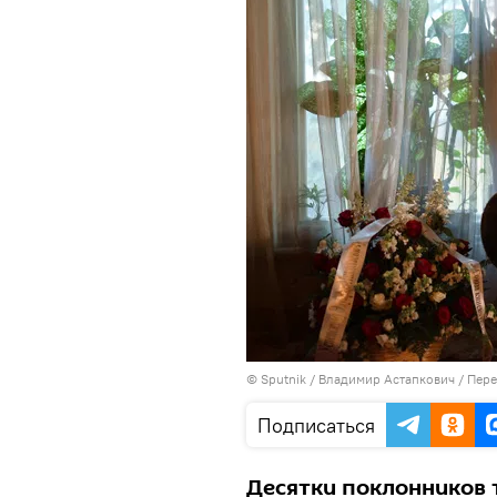
© Sputnik / Владимир Астапкович
/
Пере
Подписаться
Десятки поклонников 