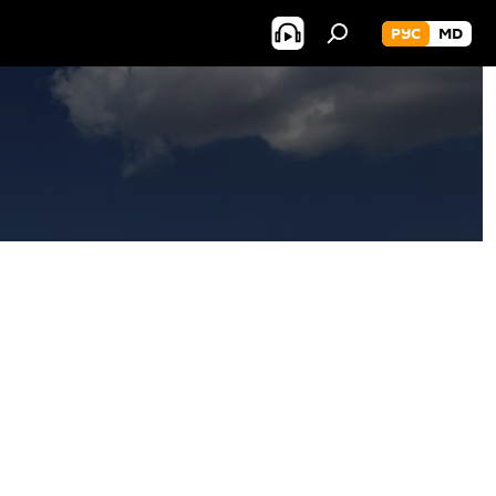
РУС
MD